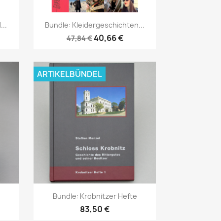
Vorschau

...
Bundle: Kleidergeschichten...
40,66 €
47,84 €
ARTIKELBÜNDEL
Vorschau

Bundle: Krobnitzer Hefte
83,50 €