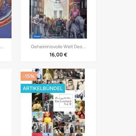
Vorschau

...
Geheimnisvolle Welt Des...
16,00 €
-15%
ARTIKELBÜNDEL