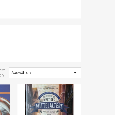
ert

Auswählen
ch: