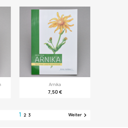
Vorschau

h
Arnika
7,50 €
1

Weiter
2
3