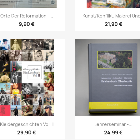
Vorschau
Vorschau


Orte Der Reformation -...
Kunst/Konflikt. Malerei Und
9,90 €
21,90 €
Vorschau
Vorschau


Kleidergeschichten Vol. II
Lehrerseminar -...
29,90 €
24,99 €