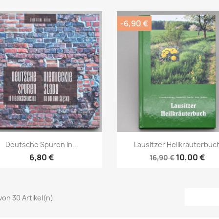
-6,90 €
Vorschau
Vorschau


Deutsche Spuren In...
Lausitzer Heilkräuterbuc
6,80 €
10,00 €
16,90 €
 von 30 Artikel(n)