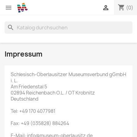
shopping_cart


(0)
search
Impressum
Schlesisch-Oberlausitzer Museumsverbund gGmbH
i. L.
Am Friedenstal 5
02894 Reichenbach O.L. / OT Krobnitz
Deutschland
Tel: +49 170 4077981
Fax: +49 (035828) 884264
E-Mail: info@museum-oberlausitz.de